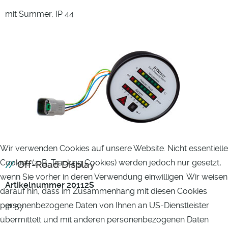
mit Summer, IP 44
Wir verwenden Cookies auf unsere Website. Nicht essentielle
Cookies (z. B. Tracking Cookies) werden jedoch nur gesetzt,
Off-Road Display
wenn Sie vorher in deren Verwendung einwilligen. Wir weisen
Artikelnummer 20112S
darauf hin, dass im Zusammenhang mit diesen Cookies
personenbezogene Daten von Ihnen an US-Dienstleister
IP 67
übermittelt und mit anderen personenbezogenen Daten